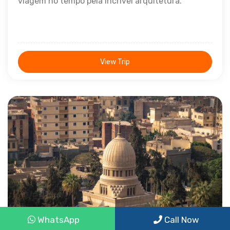
viagem no tempo pela incrível arquitetura.
View Trip
1 Dia
WhatsApp
Call Now