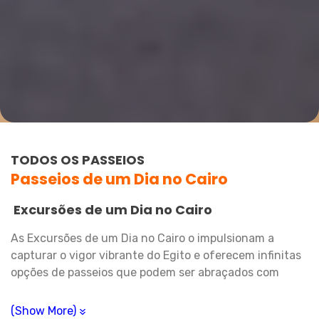
TODOS OS PASSEIOS
Passeios de um Dia no Cairo
Excursões de um Dia no Cairo
As Excursões de um Dia no Cairo o impulsionam a
capturar o vigor vibrante do Egito e oferecem infinitas
opções de passeios que podem ser abraçados com
paixão. Com nossos
tours pelo Egito
, o viajante não é
apenas um espectador da história, cultura ou tradição,
(Show More)