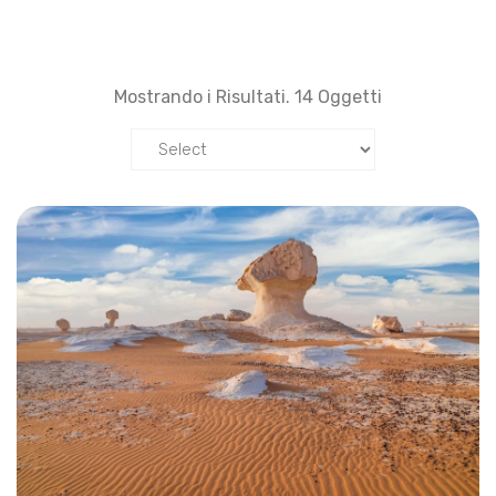
natura che desidera esplorare la fauna selvatica del
paese, i nostri safari tour eccellono nel combinare
situazioni emozionanti e avventure straordinarie.
I safari tour di Adventure in Egitto ti permettono di
Mostrando i Risultati. 14 Oggetti
esplorare il deserto incontaminato del Sahara e di
vivere le vaste dune e la vita tranquilla dei beduini.
Questi tour sono inclusi nei nostri
Tour in Egitto
e in
altre opzioni per garantire ai visitatori il massimo
piacere dal loro safari nel deserto. Partecipa a tour
guidati culturali e panoramici che ti presentano la
storia e la bellezza della regione per una giornata
speciale che meriti.
Puoi fare
viaggi in famiglia in Egitto
e goderti safari
con la tua famiglia per un'esperienza senza pari. Puoi
anche viaggiare nel deserto durante il
Natale e il
Capodanno
.
Cose che Vivi Solo in un Safari a Hurghada