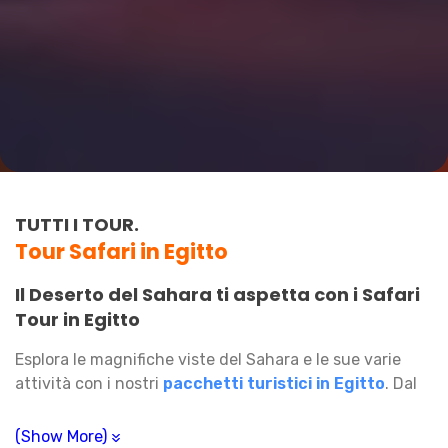
TUTTI I TOUR.
Tour Safari in Egitto
Il Deserto del Sahara ti aspetta con i Safari
Tour in Egitto
Esplora le magnifiche viste del Sahara e le sue varie
attività con i nostri
pacchetti turistici in Egitto
. Dal
viaggiatore amante dell'avventura che vuole provare
l'emozione del deserto in Egitto, all'appassionato di
(Show More)